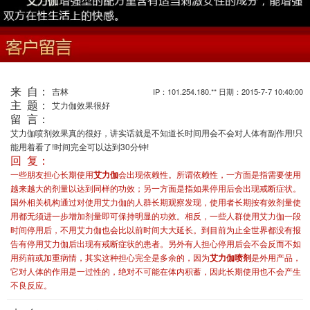
来 自：
吉林
IP：101.254.180.** 日期：2015-7-7 10:40:00
主 题：
艾力伽效果很好
留 言：
艾力伽喷剂效果真的很好，讲实话就是不知道长时间用会不会对人体有副作用!只
能用着看了!时间完全可以达到30分钟!
回 复：
一些朋友担心长期使用
艾力伽
会出现依赖性。所谓依赖性，一方面是指需要使用
越来越大的剂量以达到同样的功效；另一方面是指如果停用后会出现戒断症状。
国外相关机构通过对使用艾力伽的人群长期观察发现，使用者长期按有效剂量使
用都无须进一步增加剂量即可保持明显的功效。相反，一些人群使用艾力伽一段
时间停用后，不用艾力伽也会比以前时间大大延长。到目前为止全世界都没有报
告有停用艾力伽后出现有戒断症状的患者。另外有人担心停用后会不会反而不如
用药前或加重病情，其实这种担心完全是多余的，因为
艾力伽喷剂
是外用产品，
它对人体的作用是一过性的，绝对不可能在体内积蓄，因此长期使用也不会产生
不良反应。