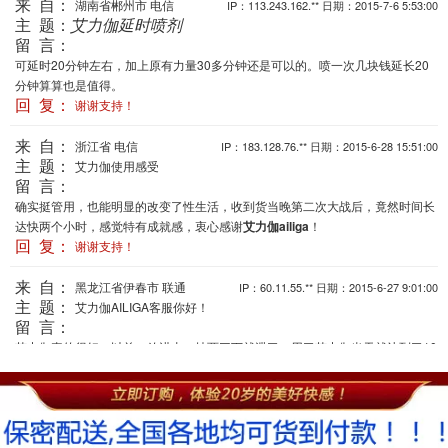
来 自：
湖南省郴州市 电信
IP：113.243.162.** 日期：2015-7-6 5:53:00
主 题：
艾力伽延时喷剂
留 言：
可延时20分钟左右，加上原有力量30多分钟还是可以的。喷一次几块钱延长20
分钟算算也是值得。
回 复：
谢谢支持！
来 自：
浙江省 电信
IP：183.128.76.** 日期：2015-6-28 15:51:00
主 题：
艾力伽使用感受
留 言：
确实挺管用，也能明显的改变了性生活，收到货当晚第二次大战后，竟然时间长
达快两个小时，感觉特有成就感，衷心感谢
艾力伽ailiga
！
回 复：
谢谢支持！
来 自：
黑龙江省伊春市 联通
IP：60.11.55.** 日期：2015-6-27 9:01:00
主 题：
艾力伽AILIGA客服你好！
留 言：
艾力伽真的很好，以前一放进去，抽两三下就泄了，用了艾力伽当天就达到了10
多分钟，老婆很满意，我也很满足
回 复：
谢谢支持！
来 自：
山西省长治市 电信
IP：59.48.47.** 日期：2015-6-26 2:02:00
主 题：
产品就是好