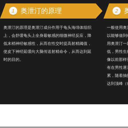
奥泄汀的原理
1
2
奥泄汀的原理是奥泄汀成分作用于龟头海绵体组织
一般使用奥
上，会舒缓龟头上全身最敏感的细微神经反应，降
以能够做到
低末梢神经敏感性，从而在性交时提高射精阈值，
用奥泄汀一
使皮下神经延缓向大脑传送射精命令，从而达到延
低，男性生
时的目的。
像以前那样
有在男性逐
累，随着抽
达到顶峰（