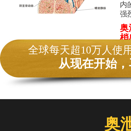
内
强
奥
梢
大
全球每天超10万人使
从现在开始，
奥