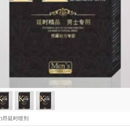
力昂延时喷剂