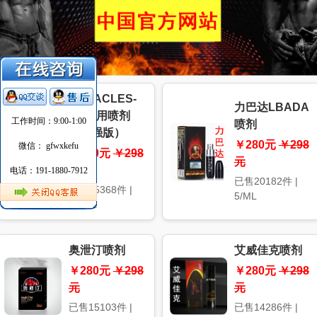
专注成人用品20年 情趣用品第E站
HERACLES-
力巴达LBADA
SK男用喷剂
工作时间：9:00-1:00
喷剂
（加强版）
￥280元
￥298
微信： gfwxkefu
￥260元
￥298
元
元
电话：191-1880-7912
已售20182件 |
已售15368件 |
5/ML
10/ML
奥泄汀喷剂
艾威佳克喷剂
￥280元
￥298
￥280元
￥298
元
元
已售15103件 |
已售14286件 |